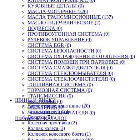
КЛИМАТ-КОНТРОЛЬ; A/C (0)
КУЗОВНЫЕ ДЕТАЛИ (0)
МАСЛА МОТОРНЫЕ (326)
МАСЛА ТРАНСМИССИОННЫЕ (137)
МАСЛО ГИДРАВЛИЧЕСКОЕ (2)
ПОДВЕСКА (0)
ПРОТИВОУГОННАЯ СИСТЕМА (0)
РУЛЕВОЕ УПРАВЛЕНИЕ (0)
СИСТЕМА EGR (0)
СИСТЕМА БЕЗОПАСНОСТИ (0)
СИСТЕМА ОХЛАЖДЕНИЯ И ОТОПЛЕНИЯ (0)
СИСТЕМА ПОМОЩИ ПРИ ПАРКОВКЕ (0)
СИСТЕМА СМАЗКИ ДВИГАТЕЛЯ (0)
СИСТЕМА СТЕКЛООМЫВАТЕЛЯ (0)
СИСТЕМА СТЕКЛООЧИСТИТЕЛЯ (0)
ТОПЛИВНАЯ СИСТЕМА (0)
ТОРМОЗНАЯ СИСТЕМА (0)
ТРАНСМИССИЯ (0)
ШИНЫ И ДИСКИ
ЭКСТЕРЬЕР (0)
Датчик давления в шине (20)
ЭЛЕКТРИКА (0)
Диск колесный (24)
ЭЛЕКТРИКА ДВИГАТЕЛЯ (0)
Докатка (5)
Показать все КАТАЛОГ
Колесная проставка (2)
Колпак колеса (3)
Колпачок колесного болта (1)
Колпачок колесного диска (36)