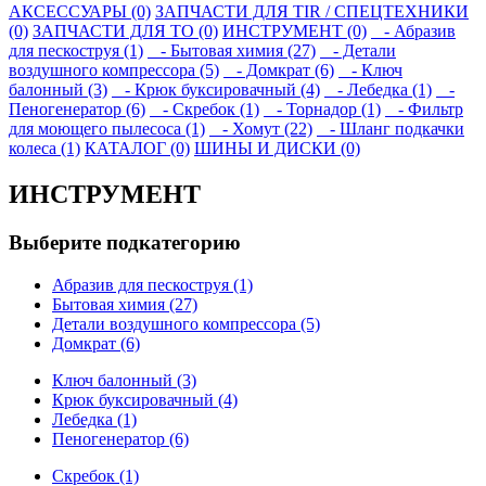
АКСЕССУАРЫ (0)
ЗАПЧАСТИ ДЛЯ TIR / СПЕЦТЕХНИКИ
(0)
ЗАПЧАСТИ ДЛЯ ТО (0)
ИНСТРУМЕНТ (0)
- Абразив
для пескоструя (1)
- Бытовая химия (27)
- Детали
воздушного компрессора (5)
- Домкрат (6)
- Ключ
балонный (3)
- Крюк буксировачный (4)
- Лебедка (1)
-
Пеногенератор (6)
- Скребок (1)
- Торнадор (1)
- Фильтр
для моющего пылесоса (1)
- Хомут (22)
- Шланг подкачки
колеса (1)
КАТАЛОГ (0)
ШИНЫ И ДИСКИ (0)
ИНСТРУМЕНТ
Выберите подкатегорию
Абразив для пескоструя (1)
Бытовая химия (27)
Детали воздушного компрессора (5)
Домкрат (6)
Ключ балонный (3)
Крюк буксировачный (4)
Лебедка (1)
Пеногенератор (6)
Скребок (1)