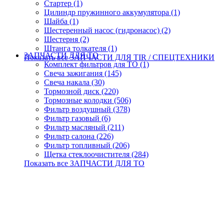
Стартер (1)
Цилиндр пружинного аккумулятора (1)
Шайба (1)
Шестеренный насос (гидронасос) (2)
Шестерня (2)
Штанга толкателя (1)
ЗАПЧАСТИ ДЛЯ ТО
Показать все ЗАПЧАСТИ ДЛЯ TIR / СПЕЦТЕХНИКИ
Комплект фильтров для ТО (1)
Свеча зажигания (145)
Свеча накала (30)
Тормозной диск (220)
Тормозные колодки (506)
Фильтр воздушный (378)
Фильтр газовый (6)
Фильтр масляный (211)
Фильтр салона (226)
Фильтр топливный (206)
Щетка стеклоочистителя (284)
Показать все ЗАПЧАСТИ ДЛЯ ТО