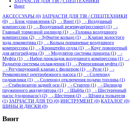
ЗАПЧАСТИ ДЛЯ TIR / СПЕЦТЕХНИКИ
Винт
АКСЕССУАРЫ (0)
ЗАПЧАСТИ ДЛЯ TIR / СПЕЦТЕХНИКИ
(0)
- Блок управления (2)
- Винт (1)
- Воздушный
компрессор (1)
- Воздушный резервуар(рессивер) (1)
-
Главный тормозной цилиндр (1)
- Головка воздушного
компрессора (2)
- Зубчатое кольцо (1)
- Клапан холостого
хода локомотива (1)
- Кольца поршневые воздушного
компрессора (1)
- Кронштейн седла (1)
- Круг поворотный
для автогрейдера (3)
- Модулятор системы прицепа (1)
-
Муфта (1)
- Набор прокладок воздушного компрессора (1)
-
Радиатор системы охлаждения (1)
- Реверсивная муфта (1)
- Регулирующий клапан с фильтром (1)
- Реле (1)
-
Ремкомплект центробежного насоса (1)
- Соленоид
гидравлики (1)
- Соленоид отключения подачи топлива (1)
- Стабилизатор задней оси (1)
- Стартер (1)
- Цилиндр
пружинного аккумулятора (1)
- Шайба (1)
- Шестеренный
насос (гидронасос) (2)
- Шестерня (2)
- Штанга толкателя
(1)
ЗАПЧАСТИ ДЛЯ ТО (0)
ИНСТРУМЕНТ (0)
КАТАЛОГ (0)
ШИНЫ И ДИСКИ (0)
Винт