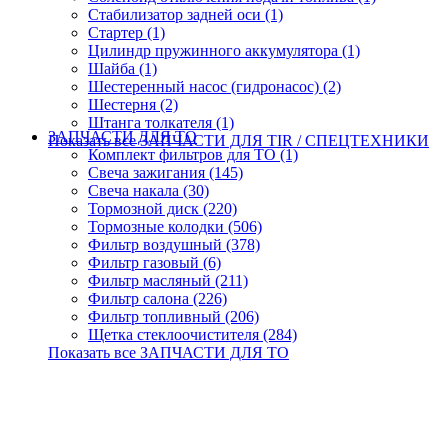
Стабилизатор задней оси (1)
Стартер (1)
Цилиндр пружинного аккумулятора (1)
Шайба (1)
Шестеренный насос (гидронасос) (2)
Шестерня (2)
Штанга толкателя (1)
ЗАПЧАСТИ ДЛЯ ТО
Показать все ЗАПЧАСТИ ДЛЯ TIR / СПЕЦТЕХНИКИ
Комплект фильтров для ТО (1)
Свеча зажигания (145)
Свеча накала (30)
Тормозной диск (220)
Тормозные колодки (506)
Фильтр воздушный (378)
Фильтр газовый (6)
Фильтр масляный (211)
Фильтр салона (226)
Фильтр топливный (206)
Щетка стеклоочистителя (284)
Показать все ЗАПЧАСТИ ДЛЯ ТО