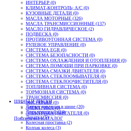
ИНТЕРЬЕР (0)
КЛИМАТ-КОНТРОЛЬ; A/C (0)
КУЗОВНЫЕ ДЕТАЛИ (0)
МАСЛА МОТОРНЫЕ (326)
МАСЛА ТРАНСМИССИОННЫЕ (137)
МАСЛО ГИДРАВЛИЧЕСКОЕ (2)
ПОДВЕСКА (0)
ПРОТИВОУГОННАЯ СИСТЕМА (0)
РУЛЕВОЕ УПРАВЛЕНИЕ (0)
СИСТЕМА EGR (0)
СИСТЕМА БЕЗОПАСНОСТИ (0)
СИСТЕМА ОХЛАЖДЕНИЯ И ОТОПЛЕНИЯ (0)
СИСТЕМА ПОМОЩИ ПРИ ПАРКОВКЕ (0)
СИСТЕМА СМАЗКИ ДВИГАТЕЛЯ (0)
СИСТЕМА СТЕКЛООМЫВАТЕЛЯ (0)
СИСТЕМА СТЕКЛООЧИСТИТЕЛЯ (0)
ТОПЛИВНАЯ СИСТЕМА (0)
ТОРМОЗНАЯ СИСТЕМА (0)
ТРАНСМИССИЯ (0)
ШИНЫ И ДИСКИ
ЭКСТЕРЬЕР (0)
Датчик давления в шине (20)
ЭЛЕКТРИКА (0)
Диск колесный (24)
ЭЛЕКТРИКА ДВИГАТЕЛЯ (0)
Докатка (5)
Показать все КАТАЛОГ
Колесная проставка (2)
Колпак колеса (3)