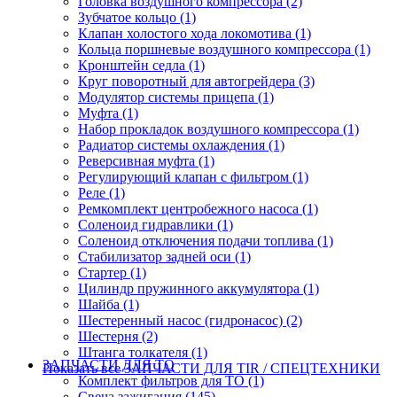
Головка воздушного компрессора (2)
Зубчатое кольцо (1)
Клапан холостого хода локомотива (1)
Кольца поршневые воздушного компрессора (1)
Кронштейн седла (1)
Круг поворотный для автогрейдера (3)
Модулятор системы прицепа (1)
Муфта (1)
Набор прокладок воздушного компрессора (1)
Радиатор системы охлаждения (1)
Реверсивная муфта (1)
Регулирующий клапан с фильтром (1)
Реле (1)
Ремкомплект центробежного насоса (1)
Соленоид гидравлики (1)
Соленоид отключения подачи топлива (1)
Стабилизатор задней оси (1)
Стартер (1)
Цилиндр пружинного аккумулятора (1)
Шайба (1)
Шестеренный насос (гидронасос) (2)
Шестерня (2)
Штанга толкателя (1)
ЗАПЧАСТИ ДЛЯ ТО
Показать все ЗАПЧАСТИ ДЛЯ TIR / СПЕЦТЕХНИКИ
Комплект фильтров для ТО (1)
Свеча зажигания (145)