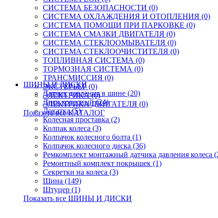
СИСТЕМА БЕЗОПАСНОСТИ (0)
СИСТЕМА ОХЛАЖДЕНИЯ И ОТОПЛЕНИЯ (0)
СИСТЕМА ПОМОЩИ ПРИ ПАРКОВКЕ (0)
СИСТЕМА СМАЗКИ ДВИГАТЕЛЯ (0)
СИСТЕМА СТЕКЛООМЫВАТЕЛЯ (0)
СИСТЕМА СТЕКЛООЧИСТИТЕЛЯ (0)
ТОПЛИВНАЯ СИСТЕМА (0)
ТОРМОЗНАЯ СИСТЕМА (0)
ТРАНСМИССИЯ (0)
ШИНЫ И ДИСКИ
ЭКСТЕРЬЕР (0)
Датчик давления в шине (20)
ЭЛЕКТРИКА (0)
Диск колесный (24)
ЭЛЕКТРИКА ДВИГАТЕЛЯ (0)
Докатка (5)
Показать все КАТАЛОГ
Колесная проставка (2)
Колпак колеса (3)
Колпачок колесного болта (1)
Колпачок колесного диска (36)
Ремкомплект монтажный датчика давления колеса (
Ремонтный комплект покрышек (1)
Секретки на колеса (3)
Шина (149)
Штуцер (1)
Показать все ШИНЫ И ДИСКИ