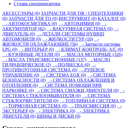
Сухарь синхронизатора
АКСЕССУАРЫ (0)
ЗАПЧАСТИ ДЛЯ TIR / СПЕЦТЕХНИКИ
(0)
ЗАПЧАСТИ ДЛЯ ТО (0)
ИНСТРУМЕНТ (0)
КАТАЛОГ (0)
- АВТОКОСМЕТИКА (0)
- АВТОХИМИЯ (0)
-
АККУМУЛЯТОР (82)
- ВАКУУМНАЯ СИСТЕМА (0)
-
ДВИГАТЕЛЬ (0)
- ДЕТАЛИ СИСТЕМЫ HYBRID
АВТОМОБИЛЯ (0)
- ЖИДКОСТИ ГУР (10)
-
ЖИДКОСТИ ОХЛАЖДАЮЩИЕ (56)
- Запчасти системы
LPG (0)
- ИНТЕРЬЕР (0)
- КЛИМАТ-КОНТРОЛЬ; A/C (0)
- КУЗОВНЫЕ ДЕТАЛИ (0)
- МАСЛА МОТОРНЫЕ (326)
- МАСЛА ТРАНСМИССИОННЫЕ (137)
- МАСЛО
ГИДРАВЛИЧЕСКОЕ (2)
- ПОДВЕСКА (0)
-
ПРОТИВОУГОННАЯ СИСТЕМА (0)
- РУЛЕВОЕ
УПРАВЛЕНИЕ (0)
- СИСТЕМА EGR (0)
- СИСТЕМА
БЕЗОПАСНОСТИ (0)
- СИСТЕМА ОХЛАЖДЕНИЯ И
ОТОПЛЕНИЯ (0)
- СИСТЕМА ПОМОЩИ ПРИ
ПАРКОВКЕ (0)
- СИСТЕМА СМАЗКИ ДВИГАТЕЛЯ (0)
-
СИСТЕМА СТЕКЛООМЫВАТЕЛЯ (0)
- СИСТЕМА
СТЕКЛООЧИСТИТЕЛЯ (0)
- ТОПЛИВНАЯ СИСТЕМА (0)
- ТОРМОЗНАЯ СИСТЕМА (0)
- ТРАНСМИССИЯ (0)
-
ЭКСТЕРЬЕР (0)
- ЭЛЕКТРИКА (0)
- ЭЛЕКТРИКА
ДВИГАТЕЛЯ (0)
ШИНЫ И ДИСКИ (0)