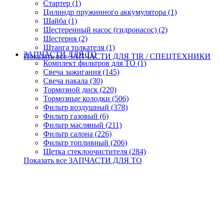
Стартер (1)
Цилиндр пружинного аккумулятора (1)
Шайба (1)
Шестеренный насос (гидронасос) (2)
Шестерня (2)
Штанга толкателя (1)
ЗАПЧАСТИ ДЛЯ ТО
Показать все ЗАПЧАСТИ ДЛЯ TIR / СПЕЦТЕХНИКИ
Комплект фильтров для ТО (1)
Свеча зажигания (145)
Свеча накала (30)
Тормозной диск (220)
Тормозные колодки (506)
Фильтр воздушный (378)
Фильтр газовый (6)
Фильтр масляный (211)
Фильтр салона (226)
Фильтр топливный (206)
Щетка стеклоочистителя (284)
Показать все ЗАПЧАСТИ ДЛЯ ТО