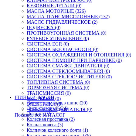
КЛИМАТ-КОНТРОЛЬ; A/C (0)
КУЗОВНЫЕ ДЕТАЛИ (0)
МАСЛА МОТОРНЫЕ (326)
МАСЛА ТРАНСМИССИОННЫЕ (137)
МАСЛО ГИДРАВЛИЧЕСКОЕ (2)
ПОДВЕСКА (0)
ПРОТИВОУГОННАЯ СИСТЕМА (0)
РУЛЕВОЕ УПРАВЛЕНИЕ (0)
СИСТЕМА EGR (0)
СИСТЕМА БЕЗОПАСНОСТИ (0)
СИСТЕМА ОХЛАЖДЕНИЯ И ОТОПЛЕНИЯ (0)
СИСТЕМА ПОМОЩИ ПРИ ПАРКОВКЕ (0)
СИСТЕМА СМАЗКИ ДВИГАТЕЛЯ (0)
СИСТЕМА СТЕКЛООМЫВАТЕЛЯ (0)
СИСТЕМА СТЕКЛООЧИСТИТЕЛЯ (0)
ТОПЛИВНАЯ СИСТЕМА (0)
ТОРМОЗНАЯ СИСТЕМА (0)
ТРАНСМИССИЯ (0)
ШИНЫ И ДИСКИ
ЭКСТЕРЬЕР (0)
Датчик давления в шине (20)
ЭЛЕКТРИКА (0)
Диск колесный (24)
ЭЛЕКТРИКА ДВИГАТЕЛЯ (0)
Докатка (5)
Показать все КАТАЛОГ
Колесная проставка (2)
Колпак колеса (3)
Колпачок колесного болта (1)
Колпачок колесного диска (36)