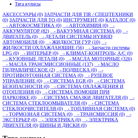
Тяга кулисы
АКСЕССУАРЫ (0)
ЗАПЧАСТИ ДЛЯ TIR / СПЕЦТЕХНИКИ
(0)
ЗАПЧАСТИ ДЛЯ ТО (0)
ИНСТРУМЕНТ (0)
КАТАЛОГ (0)
- АВТОКОСМЕТИКА (0)
- АВТОХИМИЯ (0)
-
АККУМУЛЯТОР (82)
- ВАКУУМНАЯ СИСТЕМА (0)
-
ДВИГАТЕЛЬ (0)
- ДЕТАЛИ СИСТЕМЫ HYBRID
АВТОМОБИЛЯ (0)
- ЖИДКОСТИ ГУР (10)
-
ЖИДКОСТИ ОХЛАЖДАЮЩИЕ (56)
- Запчасти системы
LPG (0)
- ИНТЕРЬЕР (0)
- КЛИМАТ-КОНТРОЛЬ; A/C (0)
- КУЗОВНЫЕ ДЕТАЛИ (0)
- МАСЛА МОТОРНЫЕ (326)
- МАСЛА ТРАНСМИССИОННЫЕ (137)
- МАСЛО
ГИДРАВЛИЧЕСКОЕ (2)
- ПОДВЕСКА (0)
-
ПРОТИВОУГОННАЯ СИСТЕМА (0)
- РУЛЕВОЕ
УПРАВЛЕНИЕ (0)
- СИСТЕМА EGR (0)
- СИСТЕМА
БЕЗОПАСНОСТИ (0)
- СИСТЕМА ОХЛАЖДЕНИЯ И
ОТОПЛЕНИЯ (0)
- СИСТЕМА ПОМОЩИ ПРИ
ПАРКОВКЕ (0)
- СИСТЕМА СМАЗКИ ДВИГАТЕЛЯ (0)
-
СИСТЕМА СТЕКЛООМЫВАТЕЛЯ (0)
- СИСТЕМА
СТЕКЛООЧИСТИТЕЛЯ (0)
- ТОПЛИВНАЯ СИСТЕМА (0)
- ТОРМОЗНАЯ СИСТЕМА (0)
- ТРАНСМИССИЯ (0)
-
ЭКСТЕРЬЕР (0)
- ЭЛЕКТРИКА (0)
- ЭЛЕКТРИКА
ДВИГАТЕЛЯ (0)
ШИНЫ И ДИСКИ (0)