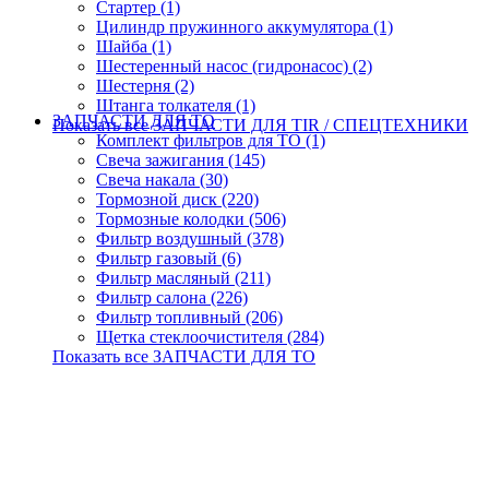
Стартер (1)
Цилиндр пружинного аккумулятора (1)
Шайба (1)
Шестеренный насос (гидронасос) (2)
Шестерня (2)
Штанга толкателя (1)
ЗАПЧАСТИ ДЛЯ ТО
Показать все ЗАПЧАСТИ ДЛЯ TIR / СПЕЦТЕХНИКИ
Комплект фильтров для ТО (1)
Свеча зажигания (145)
Свеча накала (30)
Тормозной диск (220)
Тормозные колодки (506)
Фильтр воздушный (378)
Фильтр газовый (6)
Фильтр масляный (211)
Фильтр салона (226)
Фильтр топливный (206)
Щетка стеклоочистителя (284)
Показать все ЗАПЧАСТИ ДЛЯ ТО