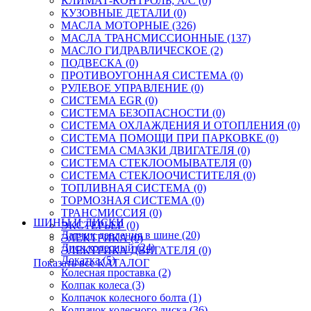
КЛИМАТ-КОНТРОЛЬ; A/C (0)
КУЗОВНЫЕ ДЕТАЛИ (0)
МАСЛА МОТОРНЫЕ (326)
МАСЛА ТРАНСМИССИОННЫЕ (137)
МАСЛО ГИДРАВЛИЧЕСКОЕ (2)
ПОДВЕСКА (0)
ПРОТИВОУГОННАЯ СИСТЕМА (0)
РУЛЕВОЕ УПРАВЛЕНИЕ (0)
СИСТЕМА EGR (0)
СИСТЕМА БЕЗОПАСНОСТИ (0)
СИСТЕМА ОХЛАЖДЕНИЯ И ОТОПЛЕНИЯ (0)
СИСТЕМА ПОМОЩИ ПРИ ПАРКОВКЕ (0)
СИСТЕМА СМАЗКИ ДВИГАТЕЛЯ (0)
СИСТЕМА СТЕКЛООМЫВАТЕЛЯ (0)
СИСТЕМА СТЕКЛООЧИСТИТЕЛЯ (0)
ТОПЛИВНАЯ СИСТЕМА (0)
ТОРМОЗНАЯ СИСТЕМА (0)
ТРАНСМИССИЯ (0)
ШИНЫ И ДИСКИ
ЭКСТЕРЬЕР (0)
Датчик давления в шине (20)
ЭЛЕКТРИКА (0)
Диск колесный (24)
ЭЛЕКТРИКА ДВИГАТЕЛЯ (0)
Докатка (5)
Показать все КАТАЛОГ
Колесная проставка (2)
Колпак колеса (3)
Колпачок колесного болта (1)
Колпачок колесного диска (36)