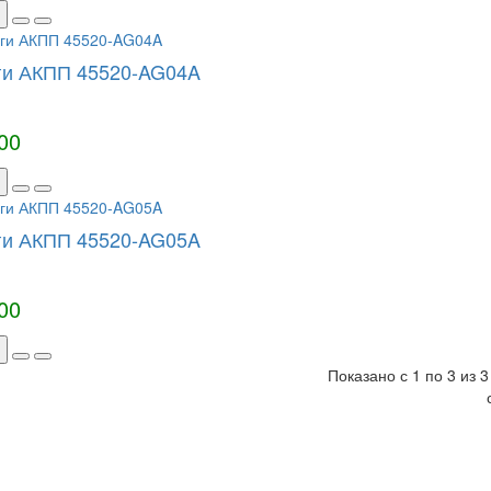
и АКПП 45520-AG04A
00
и АКПП 45520-AG05A
00
Показано с 1 по 3 из 3