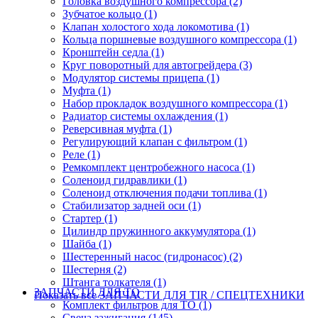
Головка воздушного компрессора (2)
Зубчатое кольцо (1)
Клапан холостого хода локомотива (1)
Кольца поршневые воздушного компрессора (1)
Кронштейн седла (1)
Круг поворотный для автогрейдера (3)
Модулятор системы прицепа (1)
Муфта (1)
Набор прокладок воздушного компрессора (1)
Радиатор системы охлаждения (1)
Реверсивная муфта (1)
Регулирующий клапан с фильтром (1)
Реле (1)
Ремкомплект центробежного насоса (1)
Соленоид гидравлики (1)
Соленоид отключения подачи топлива (1)
Стабилизатор задней оси (1)
Стартер (1)
Цилиндр пружинного аккумулятора (1)
Шайба (1)
Шестеренный насос (гидронасос) (2)
Шестерня (2)
Штанга толкателя (1)
ЗАПЧАСТИ ДЛЯ ТО
Показать все ЗАПЧАСТИ ДЛЯ TIR / СПЕЦТЕХНИКИ
Комплект фильтров для ТО (1)
Свеча зажигания (145)