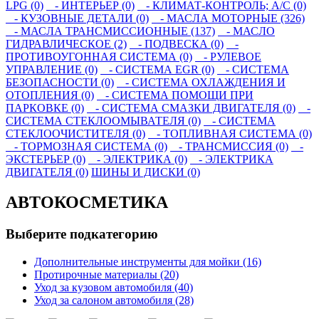
LPG (0)
- ИНТЕРЬЕР (0)
- КЛИМАТ-КОНТРОЛЬ; A/C (0)
- КУЗОВНЫЕ ДЕТАЛИ (0)
- МАСЛА МОТОРНЫЕ (326)
- МАСЛА ТРАНСМИССИОННЫЕ (137)
- МАСЛО
ГИДРАВЛИЧЕСКОЕ (2)
- ПОДВЕСКА (0)
-
ПРОТИВОУГОННАЯ СИСТЕМА (0)
- РУЛЕВОЕ
УПРАВЛЕНИЕ (0)
- СИСТЕМА EGR (0)
- СИСТЕМА
БЕЗОПАСНОСТИ (0)
- СИСТЕМА ОХЛАЖДЕНИЯ И
ОТОПЛЕНИЯ (0)
- СИСТЕМА ПОМОЩИ ПРИ
ПАРКОВКЕ (0)
- СИСТЕМА СМАЗКИ ДВИГАТЕЛЯ (0)
-
СИСТЕМА СТЕКЛООМЫВАТЕЛЯ (0)
- СИСТЕМА
СТЕКЛООЧИСТИТЕЛЯ (0)
- ТОПЛИВНАЯ СИСТЕМА (0)
- ТОРМОЗНАЯ СИСТЕМА (0)
- ТРАНСМИССИЯ (0)
-
ЭКСТЕРЬЕР (0)
- ЭЛЕКТРИКА (0)
- ЭЛЕКТРИКА
ДВИГАТЕЛЯ (0)
ШИНЫ И ДИСКИ (0)
АВТОКОСМЕТИКА
Выберите подкатегорию
Дополнительные инструменты для мойки (16)
Протирочные материалы (20)
Уход за кузовом автомобиля (40)
Уход за салоном автомобиля (28)