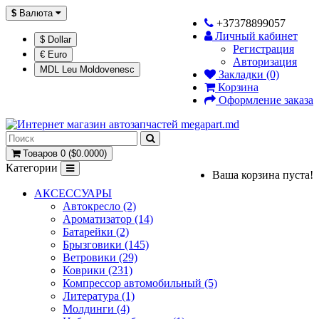
$
Валюта
+37378899057
Личный кабинет
$ Dollar
Регистрация
€ Euro
Авторизация
MDL Leu Moldovenesc
Закладки (0)
Корзина
Оформление заказа
Товаров 0 ($0.0000)
Категории
Ваша корзина пуста!
АКСЕССУАРЫ
Автокресло (2)
Ароматизатор (14)
Батарейки (2)
Брызговики (145)
Ветровики (29)
Коврики (231)
Компрессор автомобильный (5)
Литература (1)
Молдинги (4)