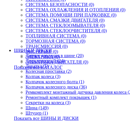
СИСТЕМА БЕЗОПАСНОСТИ (0)
СИСТЕМА ОХЛАЖДЕНИЯ И ОТОПЛЕНИЯ (0)
СИСТЕМА ПОМОЩИ ПРИ ПАРКОВКЕ (0)
СИСТЕМА СМАЗКИ ДВИГАТЕЛЯ (0)
СИСТЕМА СТЕКЛООМЫВАТЕЛЯ (0)
СИСТЕМА СТЕКЛООЧИСТИТЕЛЯ (0)
ТОПЛИВНАЯ СИСТЕМА (0)
ТОРМОЗНАЯ СИСТЕМА (0)
ТРАНСМИССИЯ (0)
ШИНЫ И ДИСКИ
ЭКСТЕРЬЕР (0)
Датчик давления в шине (20)
ЭЛЕКТРИКА (0)
Диск колесный (24)
ЭЛЕКТРИКА ДВИГАТЕЛЯ (0)
Докатка (5)
Показать все КАТАЛОГ
Колесная проставка (2)
Колпак колеса (3)
Колпачок колесного болта (1)
Колпачок колесного диска (36)
Ремкомплект монтажный датчика давления колеса (
Ремонтный комплект покрышек (1)
Секретки на колеса (3)
Шина (149)
Штуцер (1)
Показать все ШИНЫ И ДИСКИ