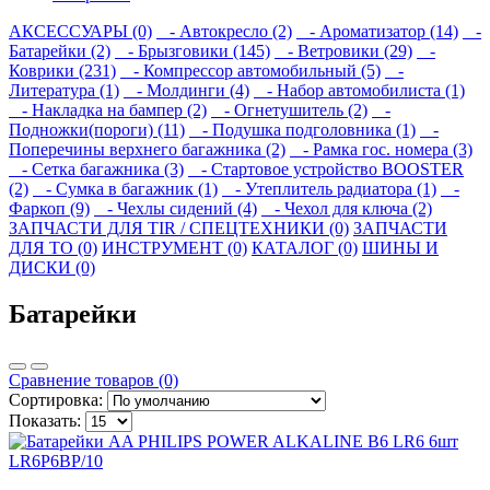
АКСЕССУАРЫ (0)
- Автокресло (2)
- Ароматизатор (14)
-
Батарейки (2)
- Брызговики (145)
- Ветровики (29)
-
Коврики (231)
- Компрессор автомобильный (5)
-
Литература (1)
- Молдинги (4)
- Набор автомобилиста (1)
- Накладка на бампер (2)
- Огнетушитель (2)
-
Подножки(пороги) (11)
- Подушка подголовника (1)
-
Поперечины верхнего багажника (2)
- Рамка гос. номера (3)
- Сетка багажника (3)
- Стартовое устройство BOOSTER
(2)
- Сумка в багажник (1)
- Утеплитель радиатора (1)
-
Фаркоп (9)
- Чехлы сидений (4)
- Чехол для ключа (2)
ЗАПЧАСТИ ДЛЯ TIR / СПЕЦТЕХНИКИ (0)
ЗАПЧАСТИ
ДЛЯ ТО (0)
ИНСТРУМЕНТ (0)
КАТАЛОГ (0)
ШИНЫ И
ДИСКИ (0)
Батарейки
Сравнение товаров (0)
Сортировка:
Показать: