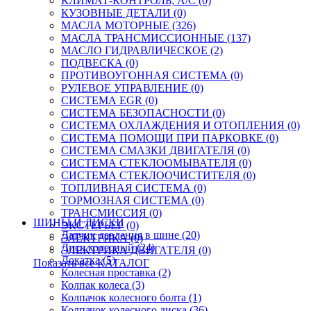
КЛИМАТ-КОНТРОЛЬ; A/C (0)
КУЗОВНЫЕ ДЕТАЛИ (0)
МАСЛА МОТОРНЫЕ (326)
МАСЛА ТРАНСМИССИОННЫЕ (137)
МАСЛО ГИДРАВЛИЧЕСКОЕ (2)
ПОДВЕСКА (0)
ПРОТИВОУГОННАЯ СИСТЕМА (0)
РУЛЕВОЕ УПРАВЛЕНИЕ (0)
СИСТЕМА EGR (0)
СИСТЕМА БЕЗОПАСНОСТИ (0)
СИСТЕМА ОХЛАЖДЕНИЯ И ОТОПЛЕНИЯ (0)
СИСТЕМА ПОМОЩИ ПРИ ПАРКОВКЕ (0)
СИСТЕМА СМАЗКИ ДВИГАТЕЛЯ (0)
СИСТЕМА СТЕКЛООМЫВАТЕЛЯ (0)
СИСТЕМА СТЕКЛООЧИСТИТЕЛЯ (0)
ТОПЛИВНАЯ СИСТЕМА (0)
ТОРМОЗНАЯ СИСТЕМА (0)
ТРАНСМИССИЯ (0)
ШИНЫ И ДИСКИ
ЭКСТЕРЬЕР (0)
Датчик давления в шине (20)
ЭЛЕКТРИКА (0)
Диск колесный (24)
ЭЛЕКТРИКА ДВИГАТЕЛЯ (0)
Докатка (5)
Показать все КАТАЛОГ
Колесная проставка (2)
Колпак колеса (3)
Колпачок колесного болта (1)
Колпачок колесного диска (36)