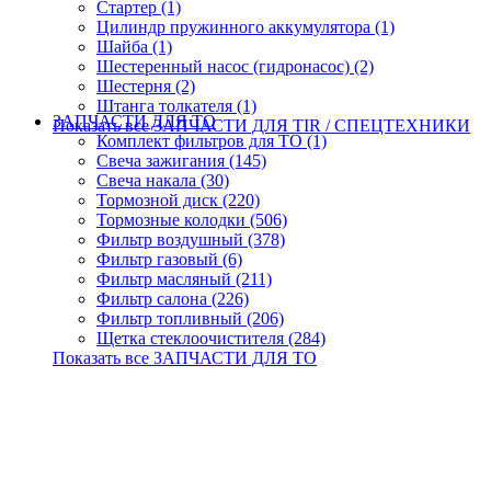
Стартер (1)
Цилиндр пружинного аккумулятора (1)
Шайба (1)
Шестеренный насос (гидронасос) (2)
Шестерня (2)
Штанга толкателя (1)
ЗАПЧАСТИ ДЛЯ ТО
Показать все ЗАПЧАСТИ ДЛЯ TIR / СПЕЦТЕХНИКИ
Комплект фильтров для ТО (1)
Свеча зажигания (145)
Свеча накала (30)
Тормозной диск (220)
Тормозные колодки (506)
Фильтр воздушный (378)
Фильтр газовый (6)
Фильтр масляный (211)
Фильтр салона (226)
Фильтр топливный (206)
Щетка стеклоочистителя (284)
Показать все ЗАПЧАСТИ ДЛЯ ТО