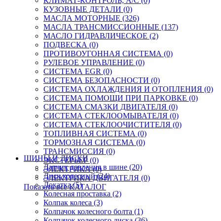
КЛИМАТ-КОНТРОЛЬ; A/C (0)
КУЗОВНЫЕ ДЕТАЛИ (0)
МАСЛА МОТОРНЫЕ (326)
МАСЛА ТРАНСМИССИОННЫЕ (137)
МАСЛО ГИДРАВЛИЧЕСКОЕ (2)
ПОДВЕСКА (0)
ПРОТИВОУГОННАЯ СИСТЕМА (0)
РУЛЕВОЕ УПРАВЛЕНИЕ (0)
СИСТЕМА EGR (0)
СИСТЕМА БЕЗОПАСНОСТИ (0)
СИСТЕМА ОХЛАЖДЕНИЯ И ОТОПЛЕНИЯ (0)
СИСТЕМА ПОМОЩИ ПРИ ПАРКОВКЕ (0)
СИСТЕМА СМАЗКИ ДВИГАТЕЛЯ (0)
СИСТЕМА СТЕКЛООМЫВАТЕЛЯ (0)
СИСТЕМА СТЕКЛООЧИСТИТЕЛЯ (0)
ТОПЛИВНАЯ СИСТЕМА (0)
ТОРМОЗНАЯ СИСТЕМА (0)
ТРАНСМИССИЯ (0)
ШИНЫ И ДИСКИ
ЭКСТЕРЬЕР (0)
Датчик давления в шине (20)
ЭЛЕКТРИКА (0)
Диск колесный (24)
ЭЛЕКТРИКА ДВИГАТЕЛЯ (0)
Докатка (5)
Показать все КАТАЛОГ
Колесная проставка (2)
Колпак колеса (3)
Колпачок колесного болта (1)
Колпачок колесного диска (36)