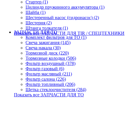
Стартер (1)
Цилиндр пружинного аккумулятора (1)
Шайба (1)
Шестеренный насос (гидронасос) (2)
Шестерня (2)
Штанга толкателя (1)
ЗАПЧАСТИ ДЛЯ ТО
Показать все ЗАПЧАСТИ ДЛЯ TIR / СПЕЦТЕХНИКИ
Комплект фильтров для ТО (1)
Свеча зажигания (145)
Свеча накала (30)
Тормозной диск (220)
Тормозные колодки (506)
Фильтр воздушный (378)
Фильтр газовый (6)
Фильтр масляный (211)
Фильтр салона (226)
Фильтр топливный (206)
Щетка стеклоочистителя (284)
Показать все ЗАПЧАСТИ ДЛЯ ТО