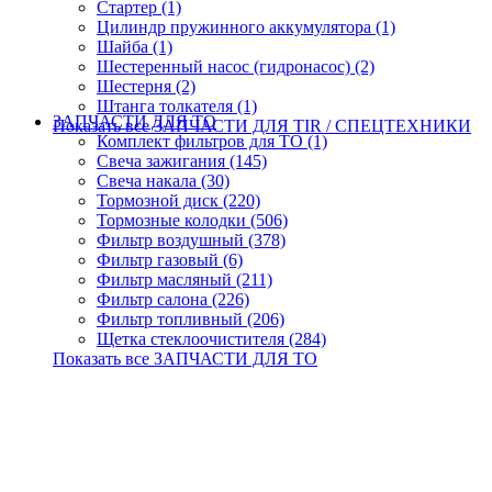
Стартер (1)
Цилиндр пружинного аккумулятора (1)
Шайба (1)
Шестеренный насос (гидронасос) (2)
Шестерня (2)
Штанга толкателя (1)
ЗАПЧАСТИ ДЛЯ ТО
Показать все ЗАПЧАСТИ ДЛЯ TIR / СПЕЦТЕХНИКИ
Комплект фильтров для ТО (1)
Свеча зажигания (145)
Свеча накала (30)
Тормозной диск (220)
Тормозные колодки (506)
Фильтр воздушный (378)
Фильтр газовый (6)
Фильтр масляный (211)
Фильтр салона (226)
Фильтр топливный (206)
Щетка стеклоочистителя (284)
Показать все ЗАПЧАСТИ ДЛЯ ТО