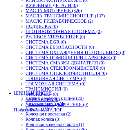
КЛИМАТ-КОНТРОЛЬ; A/C (0)
КУЗОВНЫЕ ДЕТАЛИ (0)
МАСЛА МОТОРНЫЕ (326)
МАСЛА ТРАНСМИССИОННЫЕ (137)
МАСЛО ГИДРАВЛИЧЕСКОЕ (2)
ПОДВЕСКА (0)
ПРОТИВОУГОННАЯ СИСТЕМА (0)
РУЛЕВОЕ УПРАВЛЕНИЕ (0)
СИСТЕМА EGR (0)
СИСТЕМА БЕЗОПАСНОСТИ (0)
СИСТЕМА ОХЛАЖДЕНИЯ И ОТОПЛЕНИЯ (0)
СИСТЕМА ПОМОЩИ ПРИ ПАРКОВКЕ (0)
СИСТЕМА СМАЗКИ ДВИГАТЕЛЯ (0)
СИСТЕМА СТЕКЛООМЫВАТЕЛЯ (0)
СИСТЕМА СТЕКЛООЧИСТИТЕЛЯ (0)
ТОПЛИВНАЯ СИСТЕМА (0)
ТОРМОЗНАЯ СИСТЕМА (0)
ТРАНСМИССИЯ (0)
ШИНЫ И ДИСКИ
ЭКСТЕРЬЕР (0)
Датчик давления в шине (20)
ЭЛЕКТРИКА (0)
Диск колесный (24)
ЭЛЕКТРИКА ДВИГАТЕЛЯ (0)
Докатка (5)
Показать все КАТАЛОГ
Колесная проставка (2)
Колпак колеса (3)
Колпачок колесного болта (1)
Колпачок колесного диска (36)