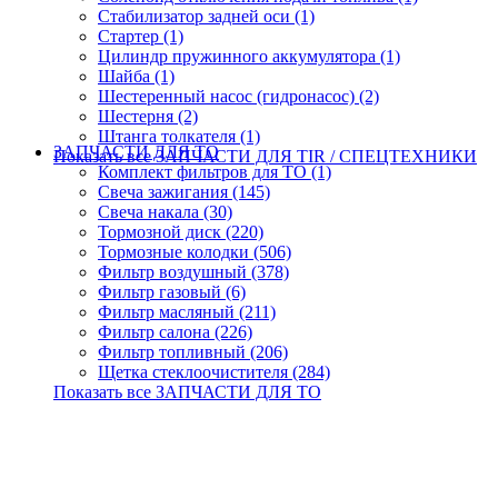
Стабилизатор задней оси (1)
Стартер (1)
Цилиндр пружинного аккумулятора (1)
Шайба (1)
Шестеренный насос (гидронасос) (2)
Шестерня (2)
Штанга толкателя (1)
ЗАПЧАСТИ ДЛЯ ТО
Показать все ЗАПЧАСТИ ДЛЯ TIR / СПЕЦТЕХНИКИ
Комплект фильтров для ТО (1)
Свеча зажигания (145)
Свеча накала (30)
Тормозной диск (220)
Тормозные колодки (506)
Фильтр воздушный (378)
Фильтр газовый (6)
Фильтр масляный (211)
Фильтр салона (226)
Фильтр топливный (206)
Щетка стеклоочистителя (284)
Показать все ЗАПЧАСТИ ДЛЯ ТО