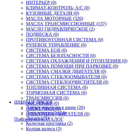
ИНТЕРЬЕР (0)
КЛИМАТ-КОНТРОЛЬ; A/C (0)
КУЗОВНЫЕ ДЕТАЛИ (0)
МАСЛА МОТОРНЫЕ (326)
МАСЛА ТРАНСМИССИОННЫЕ (137)
МАСЛО ГИДРАВЛИЧЕСКОЕ (2)
ПОДВЕСКА (0)
ПРОТИВОУГОННАЯ СИСТЕМА (0)
РУЛЕВОЕ УПРАВЛЕНИЕ (0)
СИСТЕМА EGR (0)
СИСТЕМА БЕЗОПАСНОСТИ (0)
СИСТЕМА ОХЛАЖДЕНИЯ И ОТОПЛЕНИЯ (0)
СИСТЕМА ПОМОЩИ ПРИ ПАРКОВКЕ (0)
СИСТЕМА СМАЗКИ ДВИГАТЕЛЯ (0)
СИСТЕМА СТЕКЛООМЫВАТЕЛЯ (0)
СИСТЕМА СТЕКЛООЧИСТИТЕЛЯ (0)
ТОПЛИВНАЯ СИСТЕМА (0)
ТОРМОЗНАЯ СИСТЕМА (0)
ТРАНСМИССИЯ (0)
ШИНЫ И ДИСКИ
ЭКСТЕРЬЕР (0)
Датчик давления в шине (20)
ЭЛЕКТРИКА (0)
Диск колесный (24)
ЭЛЕКТРИКА ДВИГАТЕЛЯ (0)
Докатка (5)
Показать все КАТАЛОГ
Колесная проставка (2)
Колпак колеса (3)