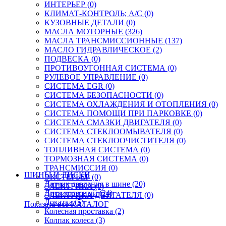
ИНТЕРЬЕР (0)
КЛИМАТ-КОНТРОЛЬ; A/C (0)
КУЗОВНЫЕ ДЕТАЛИ (0)
МАСЛА МОТОРНЫЕ (326)
МАСЛА ТРАНСМИССИОННЫЕ (137)
МАСЛО ГИДРАВЛИЧЕСКОЕ (2)
ПОДВЕСКА (0)
ПРОТИВОУГОННАЯ СИСТЕМА (0)
РУЛЕВОЕ УПРАВЛЕНИЕ (0)
СИСТЕМА EGR (0)
СИСТЕМА БЕЗОПАСНОСТИ (0)
СИСТЕМА ОХЛАЖДЕНИЯ И ОТОПЛЕНИЯ (0)
СИСТЕМА ПОМОЩИ ПРИ ПАРКОВКЕ (0)
СИСТЕМА СМАЗКИ ДВИГАТЕЛЯ (0)
СИСТЕМА СТЕКЛООМЫВАТЕЛЯ (0)
СИСТЕМА СТЕКЛООЧИСТИТЕЛЯ (0)
ТОПЛИВНАЯ СИСТЕМА (0)
ТОРМОЗНАЯ СИСТЕМА (0)
ТРАНСМИССИЯ (0)
ШИНЫ И ДИСКИ
ЭКСТЕРЬЕР (0)
Датчик давления в шине (20)
ЭЛЕКТРИКА (0)
Диск колесный (24)
ЭЛЕКТРИКА ДВИГАТЕЛЯ (0)
Докатка (5)
Показать все КАТАЛОГ
Колесная проставка (2)
Колпак колеса (3)