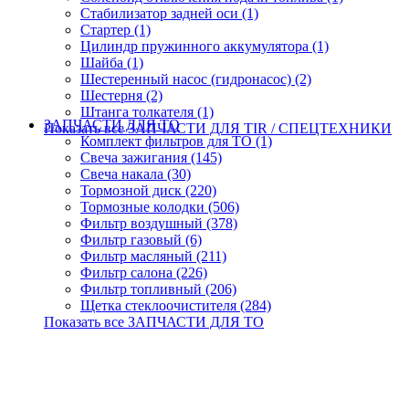
Стабилизатор задней оси (1)
Стартер (1)
Цилиндр пружинного аккумулятора (1)
Шайба (1)
Шестеренный насос (гидронасос) (2)
Шестерня (2)
Штанга толкателя (1)
ЗАПЧАСТИ ДЛЯ ТО
Показать все ЗАПЧАСТИ ДЛЯ TIR / СПЕЦТЕХНИКИ
Комплект фильтров для ТО (1)
Свеча зажигания (145)
Свеча накала (30)
Тормозной диск (220)
Тормозные колодки (506)
Фильтр воздушный (378)
Фильтр газовый (6)
Фильтр масляный (211)
Фильтр салона (226)
Фильтр топливный (206)
Щетка стеклоочистителя (284)
Показать все ЗАПЧАСТИ ДЛЯ ТО